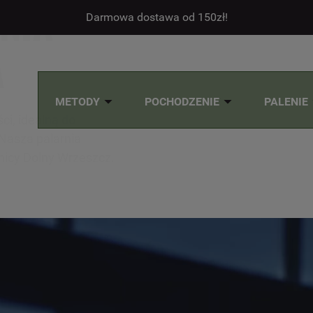
NIA
Darmowa dostawa od 150zł!
A
METODY
POCHODZENIE
PALENIE
ci, idealną do
 Nasza palarnia
nicy Dolny Wrzeszcz.