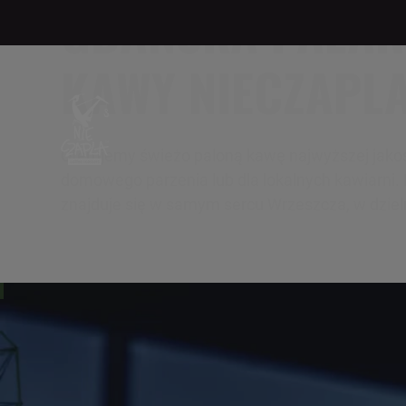
GDAŃSKA PALAR
KAWY NIECZAPL
Oferujemy świeżo paloną kawę najwyższej jakoś
domowego parzenia lub dla lokalnych kawiarni.
znajduje się w samym sercu Wrzeszcza, w dziel